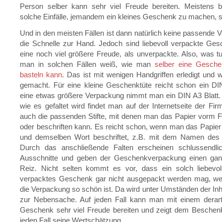
Person selber kann sehr viel Freude bereiten. Meisten
solche Einfälle, jemandem ein kleines Geschenk zu machen, s
Und in den meisten Fällen ist dann natürlich keine passende 
die Schnelle zur Hand. Jedoch sind liebevoll verpackte Ge
eine noch viel größere Freude, als unverpackte. Also, was 
man in solchen Fällen weiß, wie man
selber eine Gesch
basteln kann
. Das ist mit wenigen Handgriffen erledigt und wi
gemacht. Für eine kleine Geschenktüte reicht schon ein DIN
eine etwas größere Verpackung nimmt man ein DIN A3 Blatt. 
wie es gefaltet wird findet man auf der Internetseite der Fi
auch die passenden Stifte, mit denen man das Papier vorm 
oder beschriften kann. Es reicht schon, wenn man das Papier
und demselben Wort beschriftet, z.B. mit dem Namen des
Durch das anschließende Falten erscheinen schlussendl
Ausschnitte und geben der Geschenkverpackung einen ga
Reiz. Nicht selten kommt es vor, dass ein solch liebevo
verpacktes Geschenk gar nicht ausgepackt werden mag, weil
die Verpackung so schön ist. Da wird unter Umständen der Inha
zur Nebensache. Auf jeden Fall kann man mit einem derart
Geschenk sehr viel Freude bereiten und zeigt dem Beschenk
jeden Fall seine Wertschätzung.