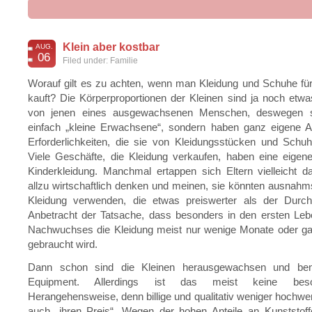
Klein aber kostbar
AUG.
06
Filed under:
Familie
Worauf gilt es zu achten, wenn man Kleidung und Schuhe für
kauft? Die Körperproportionen der Kleinen sind ja noch etw
von jenen eines ausgewachsenen Menschen, deswegen si
einfach „kleine Erwachsene“, sondern haben ganz eigene 
Erforderlichkeiten, die sie von Kleidungsstücken und Schu
Viele Geschäfte, die Kleidung verkaufen, haben eine eigene
Kinderkleidung. Manchmal ertappen sich Eltern vielleicht d
allzu wirtschaftlich denken und meinen, sie könnten ausnah
Kleidung verwenden, die etwas preiswerter als der Durchsc
Anbetracht der Tatsache, dass besonders in den ersten Leb
Nachwuchses die Kleidung meist nur wenige Monate oder g
gebraucht wird.
Dann schon sind die Kleinen herausgewachsen und ben
Equipment. Allerdings ist das meist keine bes
Herangehensweise, denn billige und qualitativ weniger hochwer
auch „ihren Preis“. Wegen der hohen Anteile an Kunststoff