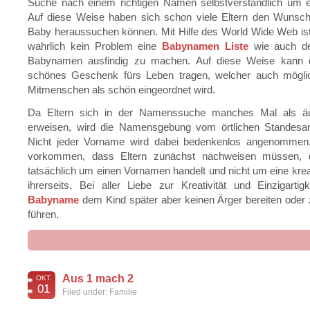
Suche nach einem richtigen Namen selbstverständlich um ei
Auf diese Weise haben sich schon viele Eltern den Wunsch
Baby heraussuchen können. Mit Hilfe des World Wide Web is
wahrlich kein Problem eine
Babynamen Liste
wie auch d
Babynamen ausfindig zu machen. Auf diese Weise kann 
schönes Geschenk fürs Leben tragen, welcher auch mögl
Mitmenschen als schön eingeordnet wird.
Da Eltern sich in der Namenssuche manches Mal als äuß
erweisen, wird die Namensgebung vom örtlichen Standesamt 
Nicht jeder Vorname wird dabei bedenkenlos angenommen
vorkommen, dass Eltern zunächst nachweisen müssen, 
tatsächlich um einen Vornamen handelt und nicht um eine krea
ihrerseits. Bei aller Liebe zur Kreativität und Einzigartigk
Babyname
dem Kind später aber keinen Ärger bereiten oder
führen.
de
Aus 1 mach 2
OKT.
B
01
Filed under:
Familie
d