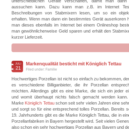
unterschiedlichen Geräte verschaffen, damit man dann
aussuchen kann. Dazu kann man z.B. im Internet Test
Beschreibungen von Stabmixern lesen, um so ein objekt
erhalten. Wenn man dann ein bestimmtes Gerät auserkoren h
man dieses ebenfalls im Internet bei einem Onlineshop best
man gewöhnlicherweise Geld sparen und erhält den Stabmix
kurzer Lieferzeit.
de
Markenqualität besticht mit Königlich Tettau
JULI
21
Filed under:
Familie
Hochwertiges Porzellan ist nicht so einfach zu bekommen, den
Ge
es verschiedene Billiganbieter, die ihr Porzellan entspre
möchten. Allerdings gibt es eine Marke, die sich ein jeder ei
und womit überhaupt nichts falsch gemacht werden kann. 
Marke
Königlich Tettau
schon seit sehr vielen Jahren eine seh
und sorgt so für eine entsprechend tolles Porzellan. Bereits s
19. Jahrhunderts gibt es die Marke Königlich Tettau, die in ein
Porzellanfabriken in Bayern hergestellt wird. Seit vielen Gener
also schon ein sehr hochwertiges Porzellan aus Bayern und de