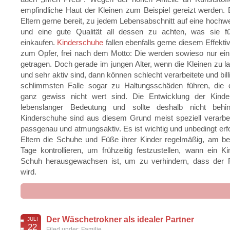
empfindliche Haut der Kleinen zum Beispiel gereizt werden.
Eltern gerne bereit, zu jedem Lebensabschnitt auf eine hochwe
und eine gute Qualität all dessen zu achten, was sie fü
einkaufen.
Kinderschuhe
fallen ebenfalls gerne diesem Effekti
zum Opfer, frei nach dem Motto: Die werden sowieso nur ei
getragen. Doch gerade im jungen Alter, wenn die Kleinen zu l
und sehr aktiv sind, dann können schlecht verarbeitete und bil
schlimmsten Falle sogar zu Haltungsschäden führen, die 
ganz gewiss nicht wert sind. Die Entwicklung der Kinde
lebenslanger Bedeutung und sollte deshalb nicht behin
Kinderschuhe sind aus diesem Grund meist speziell verarbe
passgenau und atmungsaktiv. Es ist wichtig und unbedingt erfo
Eltern die Schuhe und Füße ihrer Kinder regelmäßig, am be
Tage kontrollieren, um frühzeitig festzustellen, wann ein 
Schuh herausgewachsen ist, um zu verhindern, dass der 
wird.
Der Wäschetrokner als idealer Partner
JULI
Kle
22
Filed under:
Familie