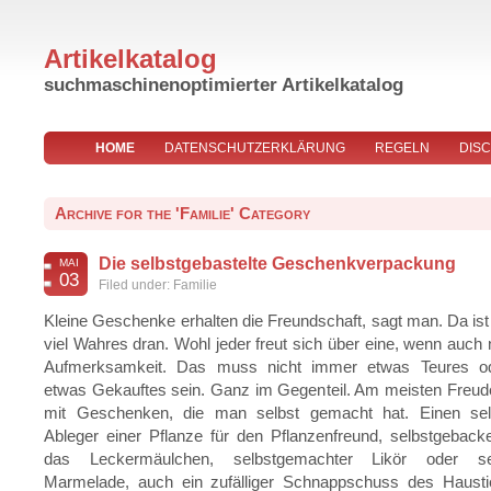
Artikelkatalog
suchmaschinenoptimierter Artikelkatalog
HOME
DATENSCHUTZERKLÄRUNG
REGELN
DIS
IMPRESSUM
Archive for the 'Familie' Category
Die selbstgebastelte Geschenkverpackung
MAI
03
Filed under:
Familie
Kleine Geschenke erhalten die Freundschaft, sagt man. Da ist 
viel Wahres dran. Wohl jeder freut sich über eine, wenn auch 
Aufmerksamkeit. Das muss nicht immer etwas Teures od
etwas Gekauftes sein. Ganz im Gegenteil. Am meisten Freud
mit Geschenken, die man selbst gemacht hat. Einen sel
Ableger einer Pflanze für den Pflanzenfreund, selbstgebac
das Leckermäulchen, selbstgemachter Likör oder se
Marmelade, auch ein zufälliger Schnappschuss des Hausti