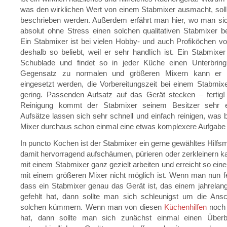
was den wirklichen Wert von einem Stabmixer ausmacht, sol
beschrieben werden. Außerdem erfährt man hier, wo man sic
absolut ohne Stress einen solchen qualitativen Stabmixer 
Ein Stabmixer ist bei vielen Hobby- und auch Profiköchen vo
deshalb so beliebt, weil er sehr handlich ist. Ein Stabmixer
Schublade und findet so in jeder Küche einen Unterbring
Gegensatz zu normalen und größeren Mixern kann er vi
eingesetzt werden, die Vorbereitungszeit bei einem Stabmixe
gering. Passenden Aufsatz auf das Gerät stecken – fertig!
Reinigung kommt der Stabmixer seinem Besitzer sehr e
Aufsätze lassen sich sehr schnell und einfach reinigen, was
Mixer durchaus schon einmal eine etwas komplexere Aufgabe
In puncto Kochen ist der Stabmixer ein gerne gewähltes Hilfsmi
damit hervorragend aufschäumen, pürieren oder zerkleinern 
mit einem Stabmixer ganz gezielt arbeiten und erreicht so eine
mit einem größeren Mixer nicht möglich ist. Wenn man nun fes
dass ein Stabmixer genau das Gerät ist, das einem jahrelan
gefehlt hat, dann sollte man sich schleunigst um die Ansc
solchen kümmern. Wenn man von diesen
Küchenhilfen
noch 
hat, dann sollte man sich zunächst einmal einen Überb