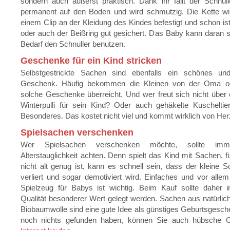
sondern auch äußerst praktisch. Dank ihr fällt der Schnul
permanent auf den Boden und wird schmutzig. Die Kette wir
einem Clip an der Kleidung des Kindes befestigt und schon ist
oder auch der Beißring gut gesichert. Das Baby kann daran s
Bedarf den Schnuller benutzen.
Geschenke für ein Kind stricken
Selbstgestrickte Sachen sind ebenfalls ein schönes und 
Geschenk. Häufig bekommen die Kleinen von der Oma od
solche Geschenke überreicht. Und wer freut sich nicht übe
Winterpulli für sein Kind? Oder auch gehäkelte Kuscheltie
Besonderes. Das kostet nicht viel und kommt wirklich von Her
Spielsachen verschenken
Wer Spielsachen verschenken möchte, sollte im
Alterstauglichkeit achten. Denn spielt das Kind mit Sachen, f
nicht alt genug ist, kann es schnell sein, dass der kleine S
verliert und sogar demotiviert wird. Einfaches und vor alle
Spielzeug für Babys ist wichtig. Beim Kauf sollte daher 
Qualität besonderer Wert gelegt werden. Sachen aus natürli
Biobaumwolle sind eine gute Idee als günstiges Geburtsgesc
noch nichts gefunden haben, können Sie auch hübsche