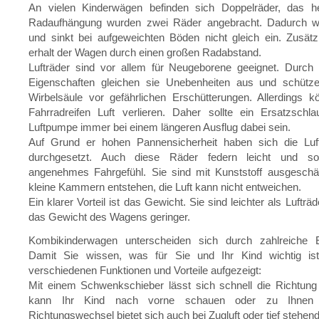
An vielen Kinderwägen befinden sich Doppelräder, das he
Radaufhängung wurden zwei Räder angebracht. Dadurch wir
und sinkt bei aufgeweichten Böden nicht gleich ein. Zusätzli
erhalt der Wagen durch einen großen Radabstand.
Lufträder sind vor allem für Neugeborene geeignet. Durch 
Eigenschaften gleichen sie Unebenheiten aus und schütz
Wirbelsäule vor gefährlichen Erschütterungen. Allerdings 
Fahrradreifen Luft verlieren. Daher sollte ein Ersatzschl
Luftpumpe immer bei einem längeren Ausflug dabei sein.
Auf Grund er hohen Pannensicherheit haben sich die Lu
durchgesetzt. Auch diese Räder federn leicht und so
angenehmes Fahrgefühl. Sie sind mit Kunststoff ausgesch
kleine Kammern entstehen, die Luft kann nicht entweichen.
Ein klarer Vorteil ist das Gewicht. Sie sind leichter als Lufträd
das Gewicht des Wagens geringer.
Kombikinderwagen unterscheiden sich durch zahlreiche E
Damit Sie wissen, was für Sie und Ihr Kind wichtig is
verschiedenen Funktionen und Vorteile aufgezeigt:
Mit einem Schwenkschieber lässt sich schnell die Richtung
kann Ihr Kind nach vorne schauen oder zu Ihnen b
Richtungswechsel bietet sich auch bei Zugluft oder tief stehen