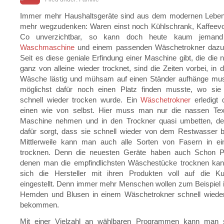
Immer mehr Haushaltsgeräte sind aus dem modernen Leben 
mehr wegzudenken: Waren einst noch Kühlschrank, Kaffeevo
Co unverzichtbar, so kann doch heute kaum jemand
Waschmaschine
und einem passenden Wäschetrokner daz
Seit es diese geniale Erfindung einer Maschine gibt, die di
ganz von alleine wieder trocknet, sind die Zeiten vorbei, in
Wäsche lästig und mühsam auf einen Ständer aufhänge mu
möglichst dafür noch einen Platz finden musste, wo sie
schnell wieder trocken wurde. Ein
Wäschetrokner
erledigt 
einen wie von selbst. Hier muss man nur die nassen Text
Maschine nehmen und in den Trockner quasi umbetten, d
dafür sorgt, dass sie schnell wieder von dem Restwasser b
Mittlerweile kann man auch alle Sorten von Fasern in e
trocknen. Denn die neuesten Geräte haben auch Schon P
denen man die empfindlichsten Wäschestücke trocknen kan
sich die Hersteller mit ihren Produkten voll auf die 
eingestellt. Denn immer mehr Menschen wollen zum Beispiel 
Hemden und Blusen in einem Wäschetrokner schnell wieder 
bekommen.
Mit einer Vielzahl an wählbaren Programmen kann man 