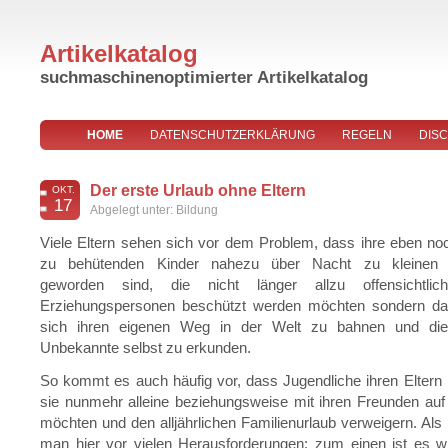
Artikelkatalog
suchmaschinenoptimierter Artikelkatalog
HOME
DATENSCHUTZERKLÄRUNG
REGELN
DIS
IMPRESSUM
Der erste Urlaub ohne Eltern
OKT.
17
Abgelegt unter:
Bildung
Viele Eltern sehen sich vor dem Problem, dass ihre eben no
zu behütenden Kinder nahezu über Nacht zu kleinen
geworden sind, die nicht länger allzu offensichtli
Erziehungspersonen beschützt werden möchten sondern da
sich ihren eigenen Weg in der Welt zu bahnen und die
Unbekannte selbst zu erkunden.
So kommt es auch häufig vor, dass Jugendliche ihren Eltern
sie nunmehr alleine beziehungsweise mit ihren Freunden auf
möchten und den alljährlichen Familienurlaub verweigern. Als E
man hier vor vielen Herausforderungen: zum einen ist es w