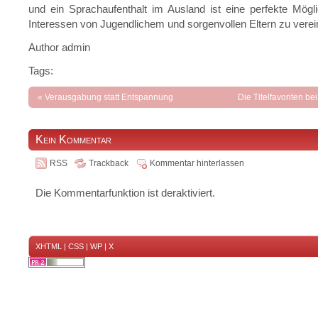
und ein Sprachaufenthalt im Ausland ist eine perfekte Mögl
Interessen von Jugendlichem und sorgenvollen Eltern zu verei
Author admin
Tags:
«
Verausgabung statt Entspannung
Die Titelfavoriten be
Weltmeist
Kein Kommentar
RSS
Trackback
Kommentar hinterlassen
Die Kommentarfunktion ist deraktiviert.
XHTML
|
CSS
|
WP
|
X