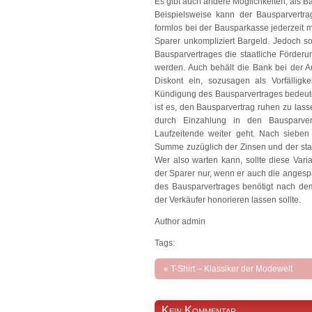
Es gibt auch andere Möglichkeiten, als B
Beispielsweise kann der Bausparvertra
formlos bei der Bausparkasse jederzeit m
Sparer unkompliziert Bargeld. Jedoch s
Bausparvertrages die staatliche Förde
werden. Auch behält die Bank bei der 
Diskont ein, sozusagen als Vorfälligk
Kündigung des Bausparvertrages bedeutet
ist es, den Bausparvertrag ruhen zu la
durch Einzahlung in den Bausparve
Laufzeitende weiter geht. Nach sieben
Summe zuzüglich der Zinsen und der st
Wer also warten kann, sollte diese Var
der Sparer nur, wenn er auch die angesp
des Bausparvertrages benötigt nach dem
der Verkäufer honorieren lassen sollte.
Author admin
Tags:
«
T-Shirt – Klassiker der Modewelt
Kein Kommentar