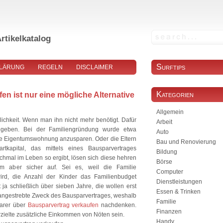
rtikelkatalog
Surftips
LÄRUNG
REGELN
DISCLAIMER
MPRESSUM
Kategorien
en ist nur eine mögliche Alternative
Allgemein
lichkeit. Wenn man ihn nicht mehr benötigt. Dafür
Arbeit
 geben. Bei der Familiengründung wurde etwa
Auto
ne Eigentumswohnung anzusparen. Oder die Eltern
Bau und Renovierung
tkapital, das mittels eines Bausparvertrages
Bildung
chmal im Leben so ergibt, lösen sich diese hehren
Börse
m aber sicher auf. Sei es, weil die Familie
Computer
wird, die Anzahl der Kinder das Familienbudget
Dienstleistungen
 ja schließlich über sieben Jahre, die wollen erst
Essen & Trinken
 angestrebte Zweck des Bausparvertrages, weshalb
Familie
parer über
Bausparvertrag verkaufen
nachdenken.
Finanzen
erzielte zusätzliche Einkommen von Nöten sein.
Handy