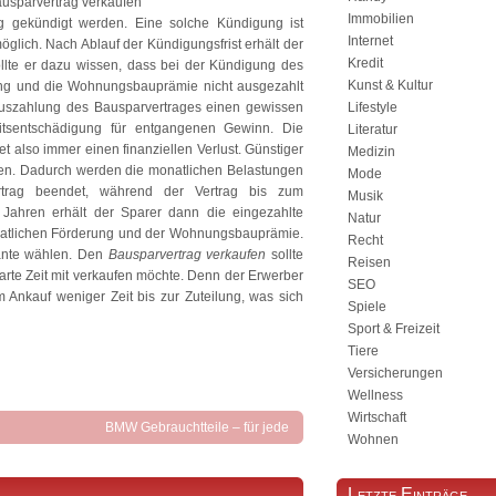
ausparvertrag verkaufen
Immobilien
g gekündigt werden. Eine solche Kündigung ist
Internet
öglich. Nach Ablauf der Kündigungsfrist erhält der
Kredit
ollte er dazu wissen, dass bei der Kündigung des
Kunst & Kultur
rung und die Wohnungsbauprämie nicht ausgezahlt
Auszahlung des Bausparvertrages einen gewissen
Lifestyle
eitsentschädigung für entgangenen Gewinn. Die
Literatur
 also immer einen finanziellen Verlust. Günstiger
Medizin
ssen. Dadurch werden die monatlichen Belastungen
Mode
rtrag beendet, während der Vertrag bis zum
Musik
 Jahren erhält der Sparer dann die eingezahlte
Natur
aatlichen Förderung und der Wohnungsbauprämie.
Recht
iante wählen. Den
Bausparvertrag verkaufen
sollte
Reisen
arte Zeit mit verkaufen möchte. Denn der Erwerber
SEO
 Ankauf weniger Zeit bis zur Zuteilung, was sich
Spiele
Sport & Freizeit
Tiere
Versicherungen
Wellness
Wirtschaft
BMW Gebrauchtteile – für jede
Wohnen
Reparatur verwendbar!
»
Letzte Einträge