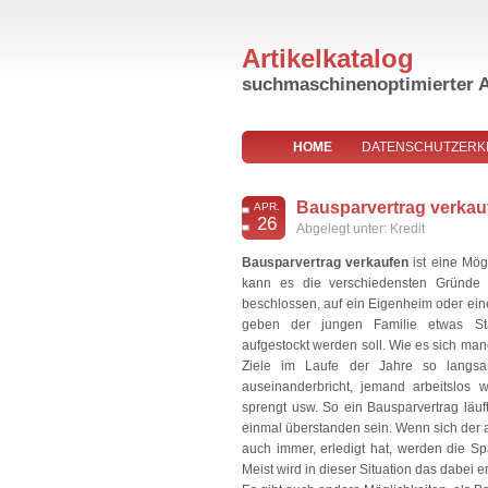
Artikelkatalog
suchmaschinenoptimierter A
HOME
DATENSCHUTZERK
I
Bausparvertrag verkauf
APR.
26
Abgelegt unter:
Kredit
Bausparvertrag verkaufen
ist eine Mög
kann es die verschiedensten Gründe
beschlossen, auf ein Eigenheim oder ei
geben der jungen Familie etwas Star
aufgestockt werden soll. Wie es sich man
Ziele im Laufe der Jahre so langsa
auseinanderbricht, jemand arbeitslos 
sprengt usw. So ein Bausparvertrag läuft
einmal überstanden sein. Wenn sich der
auch immer, erledigt hat, werden die S
Meist wird in dieser Situation das dabei 